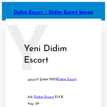
İçeriğe
geç
Didim Escort – Didim Escort bayan
Y
Yeni Didim
Escort
admin
13 Şubat 2025
Didim Escort
Adı:
Didim Escort
Elif B.
Yaşı: 29